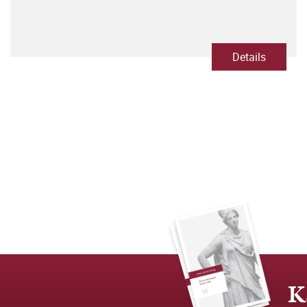
Details
K