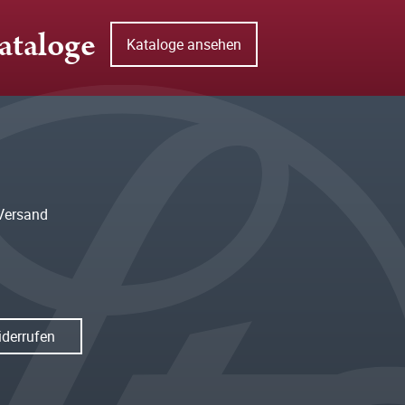
ataloge
Kataloge ansehen
Versand
iderrufen