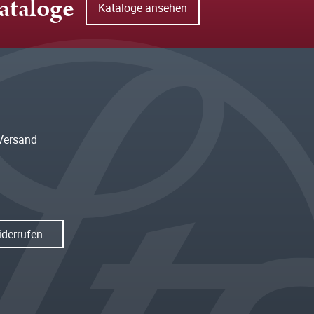
ataloge
Kataloge ansehen
Versand
iderrufen