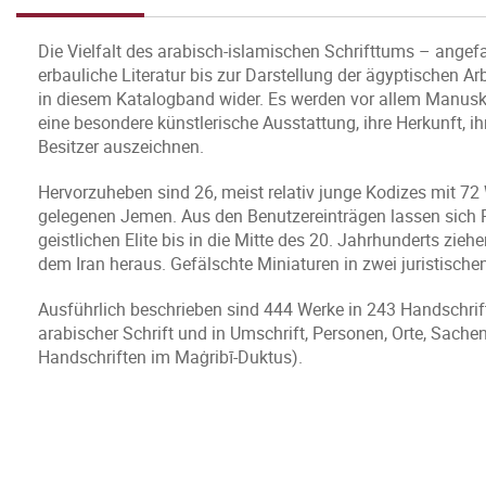
Die Vielfalt des arabisch-islamischen Schrifttums – ang
erbauliche Literatur bis zur Darstellung der ägyptischen A
in diesem Katalogband wider. Es werden vor allem Manuskri
eine besondere künstlerische Ausstattung, ihre Herkunft, i
Besitzer auszeichnen.
Hervorzuheben sind 26, meist relativ junge Kodizes mit 
gelegenen Jemen. Aus den Benutzereinträgen lassen sich R
geistlichen Elite bis in die Mitte des 20. Jahrhunderts zi
dem Iran heraus. Gefälschte Miniaturen in zwei juristische
Ausführlich beschrieben sind 444 Werke in 243 Handschrift
arabischer Schrift und in Umschrift, Personen, Orte, Sachen
Handschriften im Maġribī-Duktus).