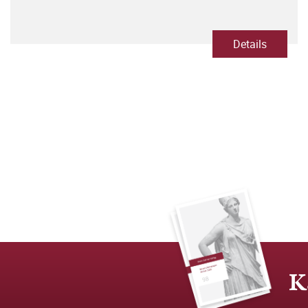
Details
K