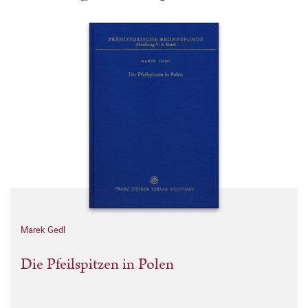
Marek Gedl
Die Pfeilspitzen in Polen