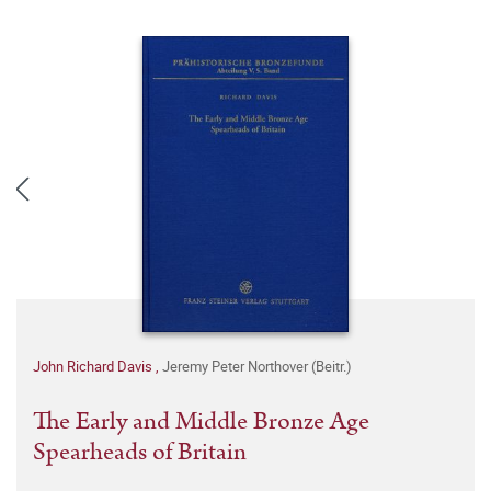
John Richard Davis
,
Jeremy Peter Northover (Beitr.)
The Early and Middle Bronze Age
Spearheads of Britain