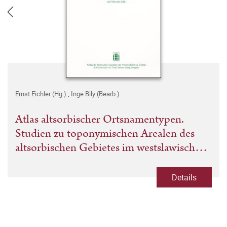
Ernst Eichler (Hg.)
,
Inge Bily (Bearb.)
Atlas altsorbischer Ortsnamentypen.
Studien zu toponymischen Arealen des
altsorbischen Gebietes im westslawischen
Sprachraum. Doppelheft 3/4
Details