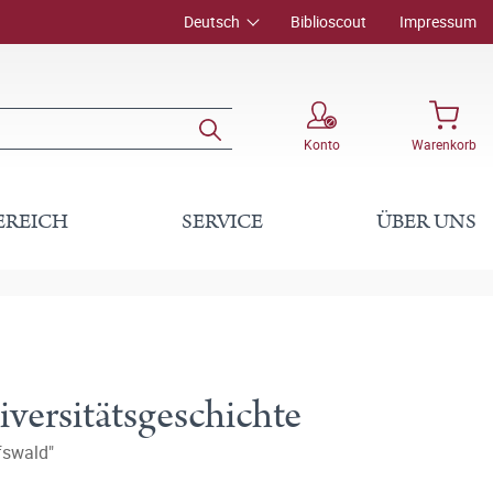
Deutsch
Biblioscout
Impressum
Konto
Warenkorb
EREICH
SERVICE
ÜBER UNS
versitätsgeschichte
fswald"