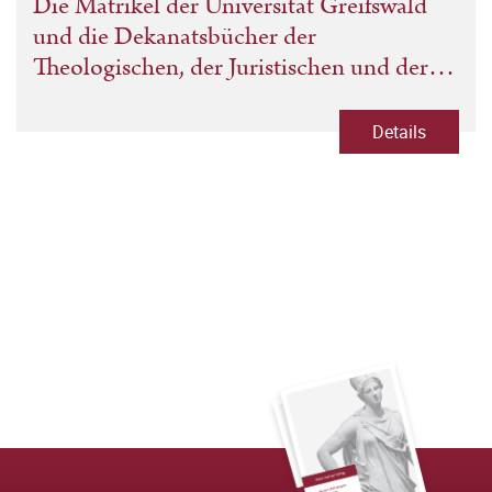
Die Matrikel der Universität Greifswald
und die Dekanatsbücher der
Theologischen, der Juristischen und der
Philosophischen Fakultät 1700–1821 Bd.
1: Text der Matrikel November 1700 bis
Details
Mai 1