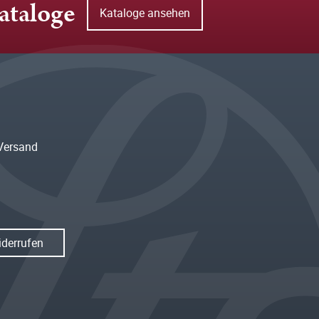
ataloge
Kataloge ansehen
Versand
iderrufen