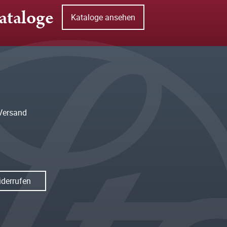
ataloge
Kataloge ansehen
Versand
iderrufen