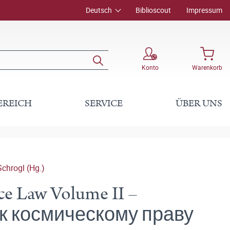
Deutsch
Biblioscout
Impressum
Konto
Warenkorb
EREICH
SERVICE
ÜBER UNS
chrogl (Hg.)
e Law Volume II –
к космическому праву