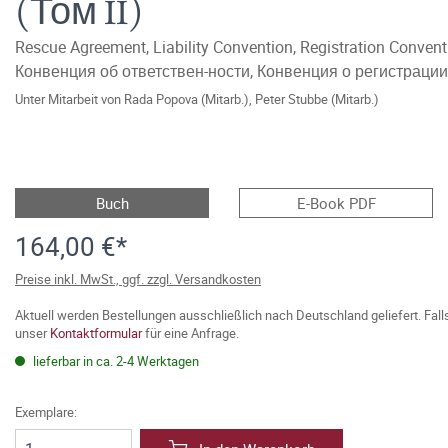
(Том II)
Rescue Agreement, Liability Convention, Registration Conv
Конвенция об ответствен-ности, Конвенция о регистраци
Unter Mitarbeit von
Rada Popova (Mitarb.)
,
Peter Stubbe (Mitarb.)
Buch
E-Book PDF
164,00 €*
Preise inkl. MwSt., ggf. zzgl. Versandkosten
Aktuell werden Bestellungen ausschließlich nach Deutschland geliefert. Fal
unser
Kontaktformular
für eine Anfrage.
lieferbar in ca. 2-4 Werktagen
Exemplare: