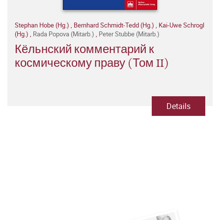
Stephan Hobe (Hg.)
,
Bernhard Schmidt-Tedd (Hg.)
,
Kai-Uwe Schrogl
(Hg.)
,
Rada Popova (Mitarb.)
,
Peter Stubbe (Mitarb.)
Кёльнский комментарий к
космическому праву (Том II)
Details