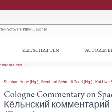
ZEITSCHRIFTEN
AUTORENB
rnationales Recht
Stephan Hobe (Hg.)
,
Bernhard Schmidt-Tedd (Hg.)
,
Kai-Uwe S
Cologne Commentary on Spac
Кёльнский комментарий 