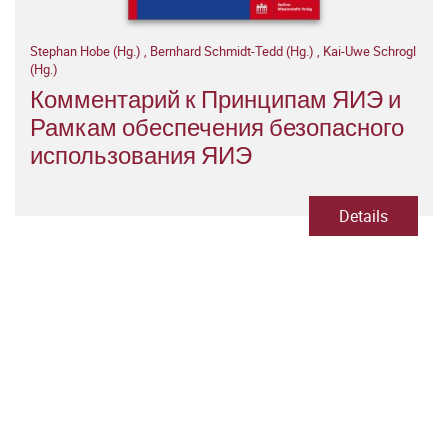
Stephan Hobe (Hg.)
,
Bernhard Schmidt-Tedd (Hg.)
,
Kai-Uwe Schrogl
(Hg.)
Комментарий к Принципам ЯИЭ и
Рамкам обеспечения безопасного
использования ЯИЭ
Details