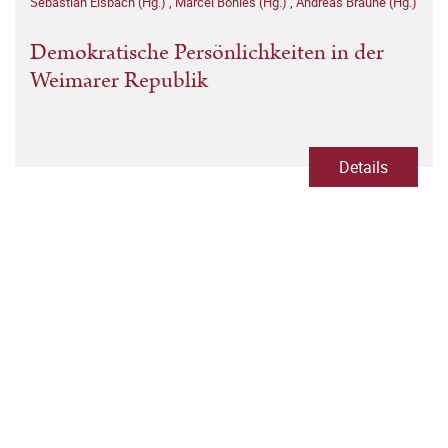
Sebastian Elsbach (Hg.)
,
Marcel Böhles (Hg.)
,
Andreas Braune (Hg.)
Demokratische Persönlichkeiten in der
Weimarer Republik
Details