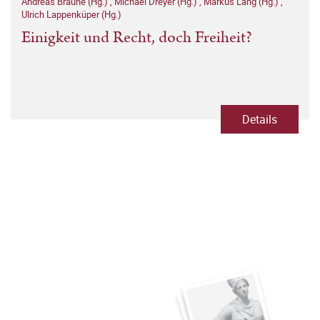
Andreas Braune (Hg.)
,
Michael Dreyer (Hg.)
,
Markus Lang (Hg.)
,
Ulrich Lappenküper (Hg.)
Einigkeit und Recht, doch Freiheit?
Details