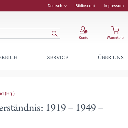
Deutsch
Biblioscout
Impressum
Konto
Warenkorb
EREICH
SERVICE
ÜBER UNS
nd (Hg.)
rständnis: 1919 – 1949 –