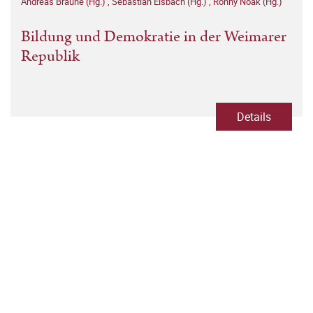
Andreas Braune (Hg.)
,
Sebastian Elsbach (Hg.)
,
Ronny Noak (Hg.)
Bildung und Demokratie in der Weimarer
Republik
Details