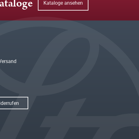
ataloge
Kataloge ansehen
Versand
iderrufen