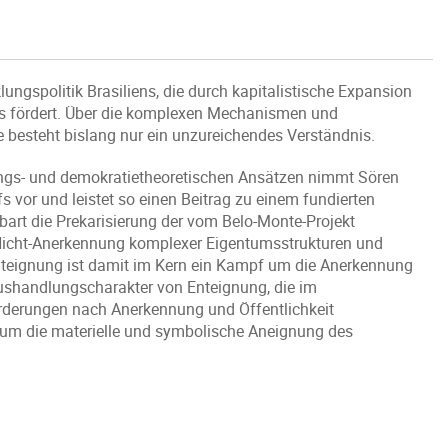
ungspolitik Brasiliens, die durch kapitalistische Expansion
s fördert. Über die komplexen Mechanismen und
besteht bislang nur ein unzureichendes Verständnis.
ungs- und demokratietheoretischen Ansätzen nimmt Sören
 vor und leistet so einen Beitrag zu einem fundierten
art die Prekarisierung der vom Belo-Monte-Projekt
r Nicht-Anerkennung komplexer Eigentumsstrukturen und
teignung ist damit im Kern ein Kampf um die Anerkennung
n Aushandlungscharakter von Enteignung, die im
orderungen nach Anerkennung und Öffentlichkeit
f um die materielle und symbolische Aneignung des