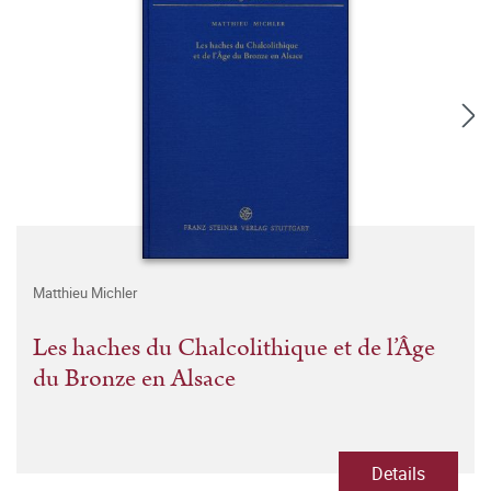
Matthieu Michler
Les haches du Chalcolithique et de l’Âge
du Bronze en Alsace
Details