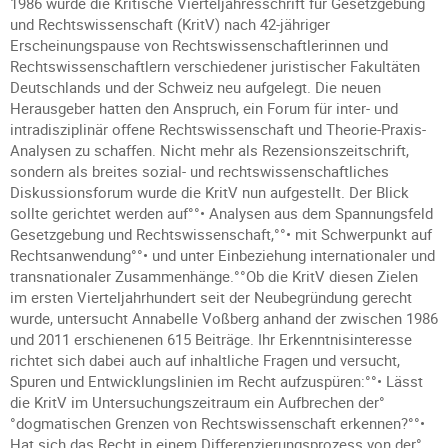
1986 wurde die Kritische Vierteljahresschrift für Gesetzgebung
und Rechtswissenschaft (KritV) nach 42-jähriger
Erscheinungspause von Rechtswissenschaftlerinnen und
Rechtswissenschaftlern verschiedener juristischer Fakultäten
Deutschlands und der Schweiz neu aufgelegt. Die neuen
Herausgeber hatten den Anspruch, ein Forum für inter- und
intradisziplinär offene Rechtswissenschaft und Theorie-Praxis-
Analysen zu schaffen. Nicht mehr als Rezensionszeitschrift,
sondern als breites sozial- und rechtswissenschaftliches
Diskussionsforum wurde die KritV nun aufgestellt. Der Blick
sollte gerichtet werden auf°°• Analysen aus dem Spannungsfeld
Gesetzgebung und Rechtswissenschaft,°°• mit Schwerpunkt auf
Rechtsanwendung°°• und unter Einbeziehung internationaler und
transnationaler Zusammenhänge.°°Ob die KritV diesen Zielen
im ersten Vierteljahrhundert seit der Neubegründung gerecht
wurde, untersucht Annabelle Voßberg anhand der zwischen 1986
und 2011 erschienenen 615 Beiträge. Ihr Erkenntnisinteresse
richtet sich dabei auch auf inhaltliche Fragen und versucht,
Spuren und Entwicklungslinien im Recht aufzuspüren:°°• Lässt
die KritV im Untersuchungszeitraum ein Aufbrechen der°
°dogmatischen Grenzen von Rechtswissenschaft erkennen?°°•
Hat sich das Recht in einem Differenzierungsprozess von der°