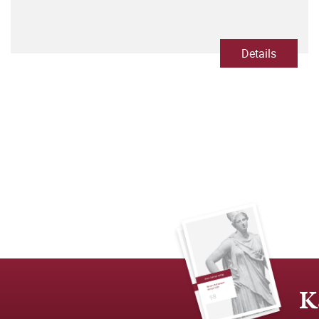
Details
K