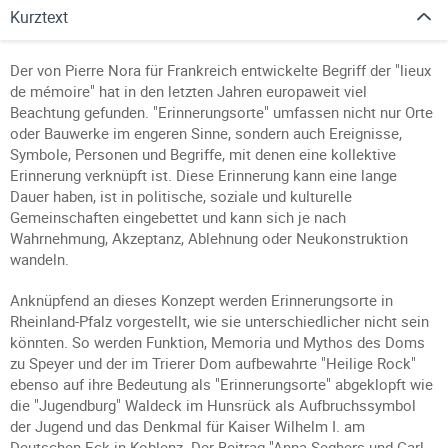
Kurztext
Der von Pierre Nora für Frankreich entwickelte Begriff der "lieux
de mémoire" hat in den letzten Jahren europaweit viel
Beachtung gefunden. "Erinnerungsorte" umfassen nicht nur Orte
oder Bauwerke im engeren Sinne, sondern auch Ereignisse,
Symbole, Personen und Begriffe, mit denen eine kollektive
Erinnerung verknüpft ist. Diese Erinnerung kann eine lange
Dauer haben, ist in politische, soziale und kulturelle
Gemeinschaften eingebettet und kann sich je nach
Wahrnehmung, Akzeptanz, Ablehnung oder Neukonstruktion
wandeln.
Anknüpfend an dieses Konzept werden Erinnerungsorte in
Rheinland-Pfalz vorgestellt, wie sie unterschiedlicher nicht sein
könnten. So werden Funktion, Memoria und Mythos des Doms
zu Speyer und der im Trierer Dom aufbewahrte "Heilige Rock"
ebenso auf ihre Bedeutung als "Erinnerungsorte" abgeklopft wie
die "Jugendburg" Waldeck im Hunsrück als Aufbruchssymbol
der Jugend und das Denkmal für Kaiser Wilhelm I. am
Deutschen Eck in Koblenz. Der Beitrag "Anna Seghers und Carl