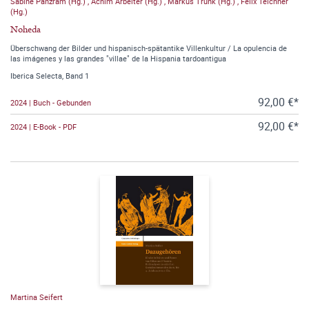
Sabine Panzram (Hg.)
,
Achim Arbeiter (Hg.)
,
Markus Trunk (Hg.)
,
Felix Teichner
(Hg.)
Noheda
Überschwang der Bilder und hispanisch-spätantike Villenkultur / La opulencia de
las imágenes y las grandes "villae" de la Hispania tardoantigua
Iberica Selecta, Band 1
92,00 €*
2024 | Buch - Gebunden
92,00 €*
2024 | E-Book - PDF
Martina Seifert