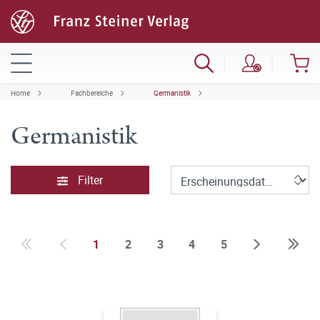
Home
Fachbereiche
Germanistik
Germanistik
Filter
1
2
3
4
5