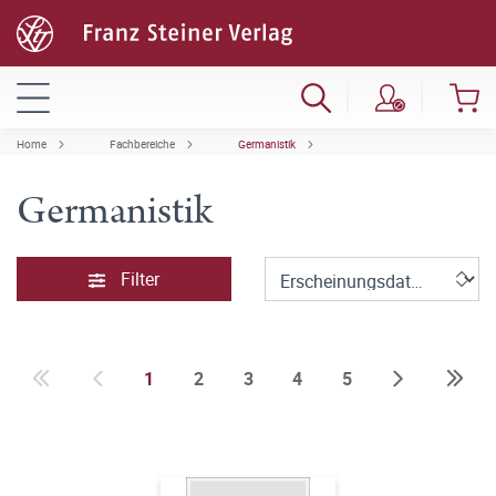
Home
Fachbereiche
Germanistik
Germanistik
Filter
1
2
3
4
5