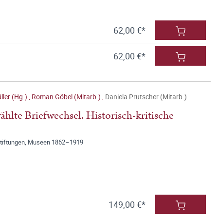
62,00 €*
62,00 €*
ller (Hg.)
,
Roman Göbel (Mitarb.)
,
Daniela Prutscher (Mitarb.)
hlte Briefwechsel. Historisch-kritische
tiftungen, Museen 1862–1919
149,00 €*