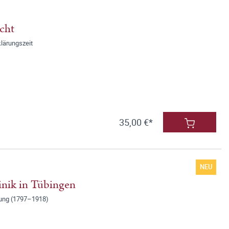
cht
klärungszeit
35,00 €*
NEU
linik in Tübingen
ldung (1797–1918)