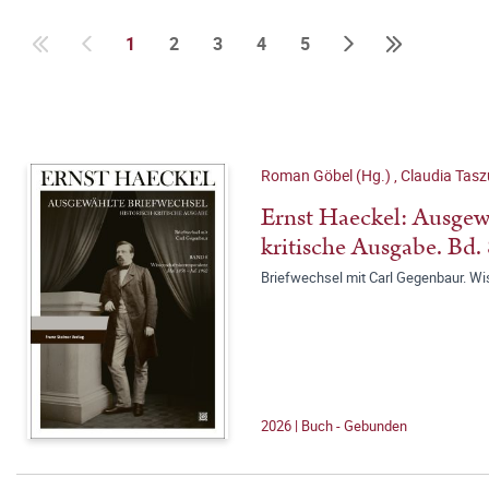
1
2
3
4
5
Roman Göbel (Hg.)
,
Claudia Tasz
Ernst Haeckel: Ausgewä
kritische Ausgabe. Bd. 
Briefwechsel mit Carl Gegenbaur. W
2026 | Buch - Gebunden