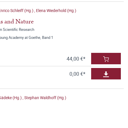
nrico Schleiff (Hg.)
,
Elena Wiederhold (Hg.)
s and Nature
in Scientific Research
Young Academy at Goethe, Band 1
44,00 €*
0,00 €*
Gädeke (Hg.)
,
Stephan Waldhoff (Hg.)