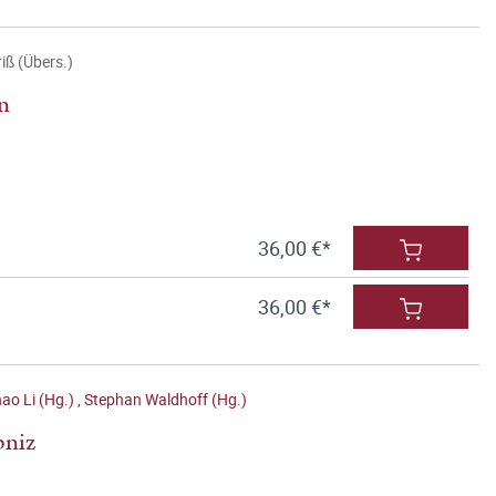
iß (Übers.)
n
36,00 €*
36,00 €*
ao Li (Hg.)
,
Stephan Waldhoff (Hg.)
bniz