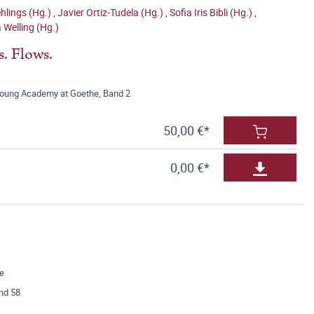
hlings (Hg.)
,
Javier Ortiz-Tudela (Hg.)
,
Sofia Iris Bibli (Hg.)
,
 Welling (Hg.)
. Flows.
Young Academy at Goethe, Band 2
50,00 €*
0,00 €*
ce
nd 58