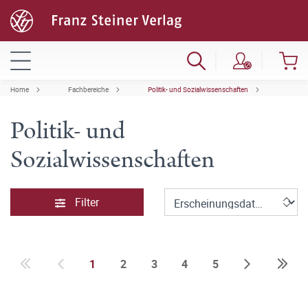
Home
Fachbereiche
Politik- und Sozialwissenschaften
Politik- und
Sozialwissenschaften
Filter
1
2
3
4
5