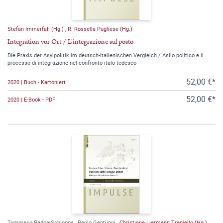
Stefan Immerfall (Hg.)
,
R. Rossella Pugliese (Hg.)
Integration vor Ort / L'integrazione sul posto
Die Praxis der Asylpolitik im deutsch-italienischen Vergleich / Asilo politico e il
processo di integrazione nel confronto italo-tedesco
52,00 €*
2020 | Buch - Kartoniert
52,00 €*
2020 | E-Book - PDF
Tommaso Padoa-Schioppa
,
Paolo Gentiloni
,
Christiane Liermann Traniello (Hg.)
,