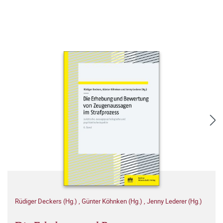
Rüdiger Deckers (Hg.)
,
Günter Köhnken (Hg.)
,
Jenny Lederer (Hg.)