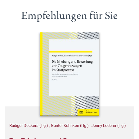
Empfehlungen für Sie
Rüdiger Deckers (Hg.)
,
Günter Köhnken (Hg.)
,
Jenny Lederer (Hg.)