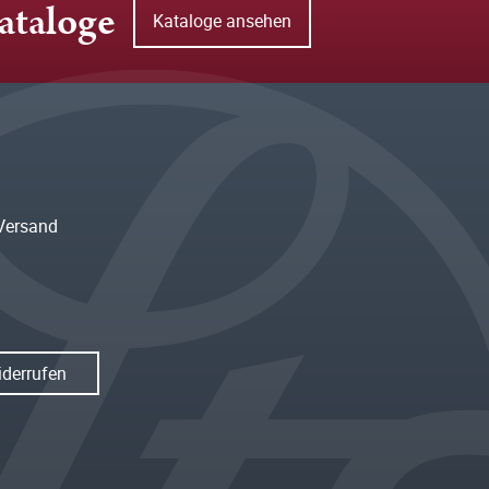
ataloge
Kataloge ansehen
Versand
iderrufen