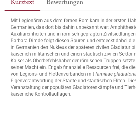
Kurztext
Bewertungen
Mit Legionären aus dem fernen Rom kam in der ersten Hälft
Germanien, das dort bis dahin unbekannt war: Amphitheate
Auxiliareinheiten und in römisch geprägten Zivilsiedlungen 
Barbara Dimde folgt diesen Spuren und entdeckt dabei die 
in Germanien den Nukleus der späteren zivilen Gladiatur bi
kaiserlich-militärischen und einen städtisch-zivilen Sekto
Kaiser als Oberbefehlshaber der römischen Truppen setzte d
seiner Macht ein. Er gab finanzielle Ressourcen frei, die d
von Legions- und Flottenverbänden mit
familiae gladiatori
Eigenverantwortung der Städte und städtischen Eliten. Die
Veranstaltung der populären Gladiatorenkämpfe und Tierh
kaiserliche Kontrollauflagen.