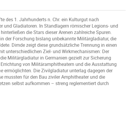
e des 1. Jahrhunderts n. Chr. ein Kulturgut nach
r und Gladiatoren. In Standlagern römischer Legions- und
hinterließen die Stars dieser Arenen zahlreiche Spuren.
in der Forschung bislang unbekannte Militärgladiatur, die
ldete. Dimde zeigt diese grundsätzliche Trennung in einen
r mit unterschiedlichen Ziel- und Wirkmechanismen: Der
ie Militärgladiatur in Germanien gezielt zur Sicherung
ie Errichtung von Militäramphitheatern und die Ausstattung
ae
ermöglichten. Die Zivilgladiatur unterlag dagegen der
se mussten für den Bau ziviler Amphitheater und die
etzen selbst aufkommen – streng reglementiert durch