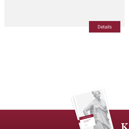
Details
K