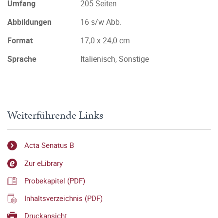
Umfang
205 Seiten
Abbildungen
16 s/w Abb.
Format
17,0 x 24,0 cm
Sprache
Italienisch, Sonstige
Weiterführende Links
Acta Senatus B
Zur eLibrary
Probekapitel (PDF)
Inhaltsverzeichnis (PDF)
Druckansicht