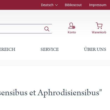
Deutsch
Biblioscout
Impressum
Konto
Warenkorb
EREICH
SERVICE
ÜBER UNS
sensibus et Aphrodisiensibus"