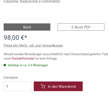
Edizione, traduzione e commento
Buch
E-Book PDF
98,00 €*
Preise inkl. MwSt., ggf. zzgl. Versandkosten
Aktuell werden Bestellungen ausschließlich nach Deutschland geliefert. Fal
unser
Kontaktformular
für eine Anfrage.
lieferbar in ca. 2-4 Werktagen
Exemplare:
In den Warenkorb