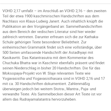
VOHD 2,17 umfaßt – im Anschluß an VOHD 2,16 – den zweiten
Teil der etwa 1900 kaschmirischen Handschriften aus dem
Nachlass von Klaus-Ludwig Janert. Auch inhaltlich knüpft die
Publikation an den Vorgängerband an: Sammelhandschriften
aus dem Bereich der vedischen Literatur sind hier wieder
zahlreich vertreten. Darunter erfreuen sich die zur Kathaka-
Schule gehörigen Texte besonderer Beliebtheit. Zur
einheimischen Grammatik findet sich eine vollständige, über
500 Seiten umfassende Handschrift der Astadhyayi mit
Kasikavrtti. Das Katantrasutra mit dem Kommentar des
Chuchuka Bhatta war in Kaschmir ebenfalls präsent und findet
seinen Niederschlag in bisher 20 Handschriften. Die für das
Moksopaya-Projekt von W. Slaje relevanten Texte wie
Yogavasistha und Yogavasisthasara sind in VOHD 2,16 und 17
mit ca. 30 Handschriften dokumentiert. Zahlenmäßig
überwiegen jedoch bei weitem Stotra-, Mantra-, Puja- und
verwandte Texte. Als Sammelbecken dieser Art Texte ist vor
allem das Rudrayamalatantra hervorzuheben.