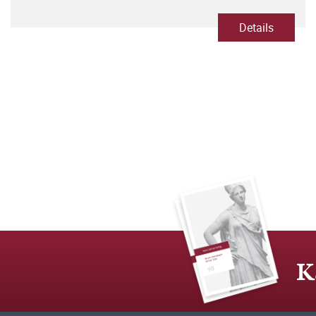
Details
K