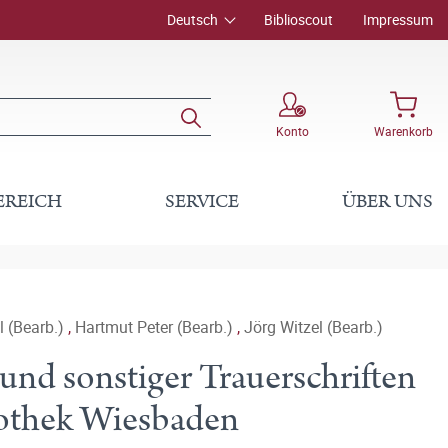
Deutsch
Biblioscout
Impressum
Konto
Warenkorb
EREICH
SERVICE
ÜBER UNS
l (Bearb.)
,
Hartmut Peter (Bearb.)
,
Jörg Witzel (Bearb.)
und sonstiger Trauerschriften
iothek Wiesbaden