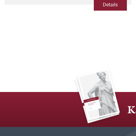
Details
K