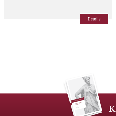
Details
K