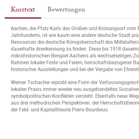
Kurztext
Bewertungen
Aachen, die Pfalz Karls des Großen und Krönungsort vom frü
Jahrhunderts, ist wie kaum eine andere deutsche Stadt prä
Ressourcen die deutsche Königsherrschaft des Mittelalters
dauerhafte Anerkennung zu finden. Diese bis 1918 dauernd
mikrohistorischen Beispiel Aachens als wechselseitiges Z
Rahmen lokaler Feste und Feiern, herrschaftsbezogener B
historischer Ausstellungen und bei der Vergabe von Ehren
Werner Tschacher erprobt eine Form der Verfassungsgeschic
lokalen Praxis immer wieder neu ausgehandeltes Sozialver
symbolpolitischen Konflikten versteht. Ebenfalls neue Wege
aus drei methodischen Perspektiven: der Herrschaftstheori
der Feld- und Kapitaltheorie Pierre Bourdieus.