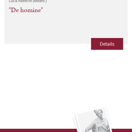
Luca Albrecht (Mitarb.)
"De homine"
Details