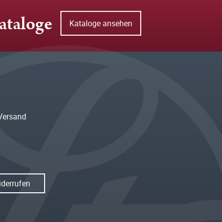
ataloge
Kataloge ansehen
Versand
iderrufen