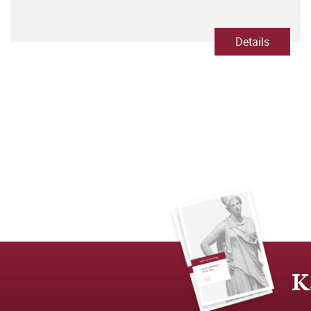
Details
K