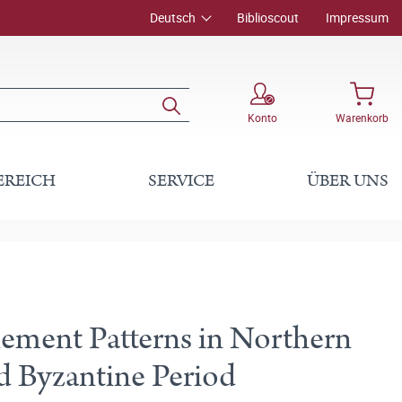
Deutsch
Biblioscout
Impressum
Konto
Warenkorb
EREICH
SERVICE
ÜBER UNS
ement Patterns in Northern
d Byzantine Period