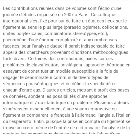
Les contributions réunies dans ce volume sont l’écho d’une
journée d’études organisée en 2007 à Paris. Ce colloque
international s’est fixé pour but de faire un état des lieux sur le
figement au sens le plus large (phraséologismes, collocations,
unités polylexicales, combinatoire stéréotypée, etc.),
phénomène d’une énorme complexité et aux nombreuses
facettes, pour l’analyse duquel il paraît indispensable de faire
appel à des chercheurs provenant d’horizons méthodologiques
forts divers. Certaines des contributions, axées sur des
problèmes de classification, privilégient l’approche théorique en
essayant de constituer un modèle susceptible à la fois de
dégager le dénominateur commun de divers types de
séquences phraséologiques et de définir la spécificité de
chacun d’entre eux. D’autres articles, mettant à profit des bases
de données, sondent les possibilités d’une approche
informatique et / ou statistique du problème. Plusieurs auteurs
s’intéressent essentiellement à une vision contrastive du
figement et comparent le français à l’allemand, l’anglais, l’italien
ou l’espéranto. Enfin, puisque la prise en compte du figement se
trouve au cœur même de l’entrée de dictionnaire, l’analyse de la
pratique lexicographique dans ce domaine fait l’objet d’une