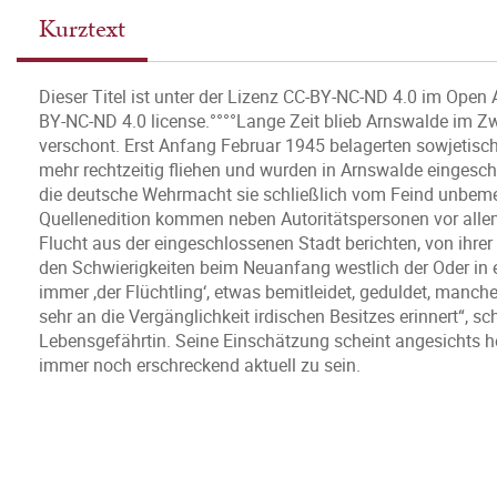
Kurztext
Dieser Titel ist unter der Lizenz CC-BY-NC-ND 4.0 im Open 
BY-NC-ND 4.0 license.°°°°Lange Zeit blieb Arnswalde im Z
verschont. Erst Anfang Februar 1945 belagerten sowjetisc
mehr rechtzeitig fliehen und wurden in Arnswalde eingesc
die deutsche Wehrmacht sie schließlich vom Feind unbemer
Quellenedition kommen neben Autoritätspersonen vor allem 
Flucht aus der eingeschlossenen Stadt berichten, von ihrer
den Schwierigkeiten beim Neuanfang westlich der Oder in ein
immer ‚der Flüchtling‘, etwas bemitleidet, geduldet, manche
sehr an die Vergänglichkeit irdischen Besitzes erinnert“, s
Lebensgefährtin. Seine Einschätzung scheint angesichts he
immer noch erschreckend aktuell zu sein.