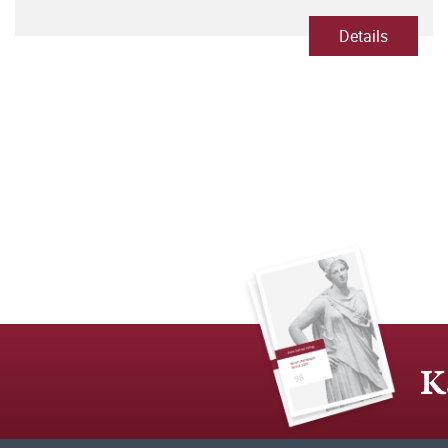
Details
K