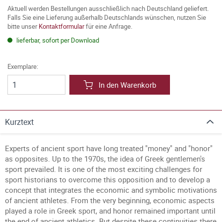
Aktuell werden Bestellungen ausschließlich nach Deutschland geliefert.
Falls Sie eine Lieferung außerhalb Deutschlands wünschen, nutzen Sie
bitte unser
Kontaktformular
für eine Anfrage.
lieferbar, sofort per Download
Exemplare:
In den Warenkorb
Kurztext
Experts of ancient sport have long treated "money" and "honor"
as opposites. Up to the 1970s, the idea of Greek gentlemen's
sport prevailed. It is one of the most exciting challenges for
sport historians to overcome this opposition and to develop a
concept that integrates the economic and symbolic motivations
of ancient athletes. From the very beginning, economic aspects
played a role in Greek sport, and honor remained important until
the end of ancient athletics. But despite these continuities there