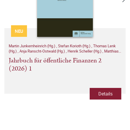
NEU
Martin Junkernheinrich (Hg.)
,
Stefan Korioth (Hg.)
,
Thomas Lenk
(Hg.)
,
Anja Ranscht-Ostwald (Hg.)
,
Henrik Scheller (Hg.)
,
Matthias
Woisin (Hg.)
Jahrbuch für öffentliche Finanzen 2
(2026) 1
Details