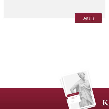
Details
K