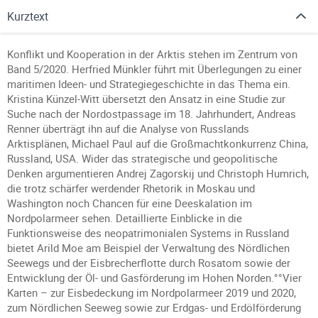
Kurztext
Konflikt und Kooperation in der Arktis stehen im Zentrum von
Band 5/2020. Herfried Münkler führt mit Überlegungen zu einer
maritimen Ideen- und Strategiegeschichte in das Thema ein.
Kristina Künzel-Witt übersetzt den Ansatz in eine Studie zur
Suche nach der Nordostpassage im 18. Jahrhundert, Andreas
Renner überträgt ihn auf die Analyse von Russlands
Arktisplänen, Michael Paul auf die Großmachtkonkurrenz China,
Russland, USA. Wider das strategische und geopolitische
Denken argumentieren Andrej Zagorskij und Christoph Humrich,
die trotz schärfer werdender Rhetorik in Moskau und
Washington noch Chancen für eine Deeskalation im
Nordpolarmeer sehen. Detaillierte Einblicke in die
Funktionsweise des neopatrimonialen Systems in Russland
bietet Arild Moe am Beispiel der Verwaltung des Nördlichen
Seewegs und der Eisbrecherflotte durch Rosatom sowie der
Entwicklung der Öl- und Gasförderung im Hohen Norden.°°Vier
Karten – zur Eisbedeckung im Nordpolarmeer 2019 und 2020,
zum Nördlichen Seeweg sowie zur Erdgas- und Erdölförderung