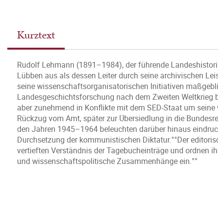
Kurztext
Rudolf Lehmann (1891–1984), der führende Landeshistorike
Lübben aus als dessen Leiter durch seine archivischen Le
seine wissenschaftsorganisatorischen Initiativen maßgeb
Landesgeschichtsforschung nach dem Zweiten Weltkrieg bei.
aber zunehmend in Konflikte mit dem SED-Staat um seine w
Rückzug vom Amt, später zur Übersiedlung in die Bundesr
den Jahren 1945–1964 beleuchten darüber hinaus eindrucksv
Durchsetzung der kommunistischen Diktatur.°°Der editori
vertieften Verständnis der Tagebucheinträge und ordnen ih
und wissenschaftspolitische Zusammenhänge ein.°°