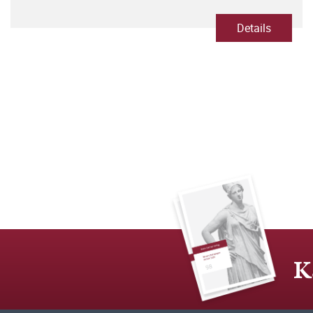
Details
K