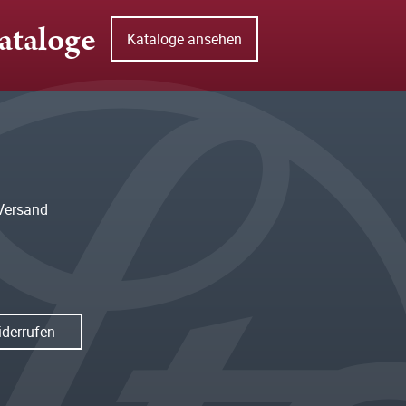
ataloge
Kataloge ansehen
Versand
iderrufen