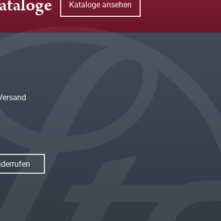
ataloge
Kataloge ansehen
Versand
iderrufen