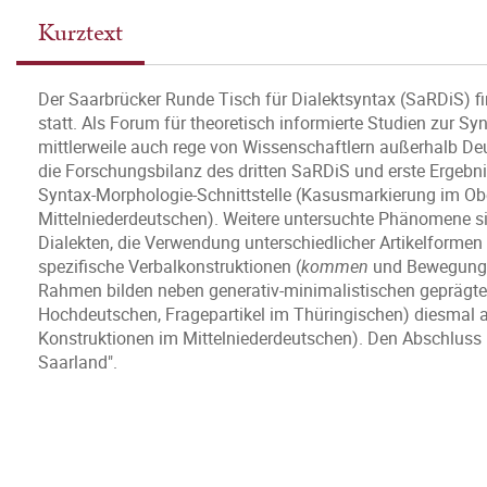
Kurztext
Der Saarbrücker Runde Tisch für Dialektsyntax (SaRDiS) fi
statt. Als Forum für theoretisch informierte Studien zur S
mittlerweile auch rege von Wissenschaftlern außerhalb D
die Forschungsbilanz des dritten SaRDiS und erste Ergebni
Syntax-Morphologie-Schnittstelle (Kasusmarkierung im O
Mittelniederdeutschen). Weitere untersuchte Phänomene sin
Dialekten, die Verwendung unterschiedlicher Artikelformen
spezifische Verbalkonstruktionen (
kommen
und Bewegungsv
Rahmen bilden neben generativ-minimalistischen geprägt
Hochdeutschen, Fragepartikel im Thüringischen) diesmal a
Konstruktionen im Mittelniederdeutschen). Den Abschluss b
Saarland".