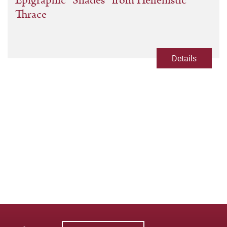
Epigraphic “Shades” from Hellenistic
Thrace
Details