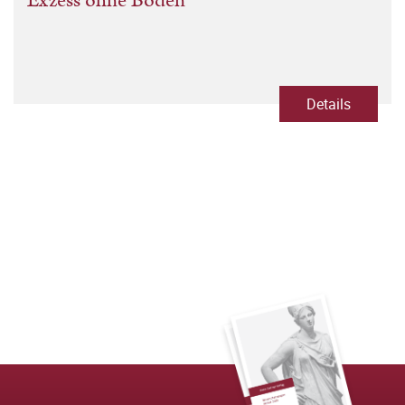
Exzess ohne Boden
Details