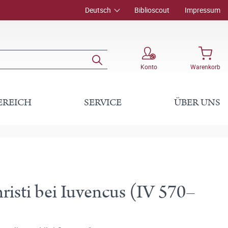
Deutsch
Biblioscout
Impressum
Konto
Warenkorb
EREICH
SERVICE
ÜBER UNS
isti bei Iuvencus (IV 570–