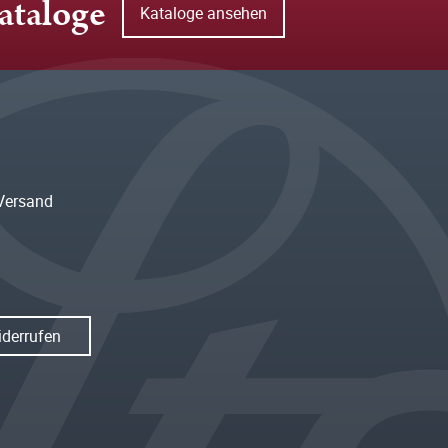
ataloge
Kataloge ansehen
Versand
iderrufen