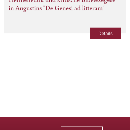
Hermeneutik und kritische Bibelexegese
in Augustins "De Genesi ad litteram"
Details