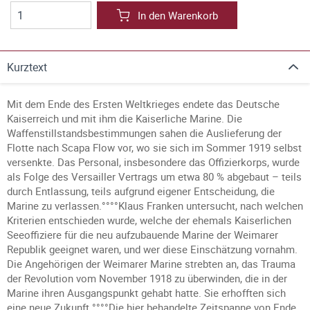
In den Warenkorb
Kurztext
Mit dem Ende des Ersten Weltkrieges endete das Deutsche
Kaiserreich und mit ihm die Kaiserliche Marine. Die
Waffenstillstandsbestimmungen sahen die Auslieferung der
Flotte nach Scapa Flow vor, wo sie sich im Sommer 1919 selbst
versenkte. Das Personal, insbesondere das Offizierkorps, wurde
als Folge des Versailler Vertrags um etwa 80 % abgebaut – teils
durch Entlassung, teils aufgrund eigener Entscheidung, die
Marine zu verlassen.°°°°Klaus Franken untersucht, nach welchen
Kriterien entschieden wurde, welche der ehemals Kaiserlichen
Seeoffiziere für die neu aufzubauende Marine der Weimarer
Republik geeignet waren, und wer diese Einschätzung vornahm.
Die Angehörigen der Weimarer Marine strebten an, das Trauma
der Revolution vom November 1918 zu überwinden, die in der
Marine ihren Ausgangspunkt gehabt hatte. Sie erhofften sich
eine neue Zukunft.°°°°Die hier behandelte Zeitspanne von Ende