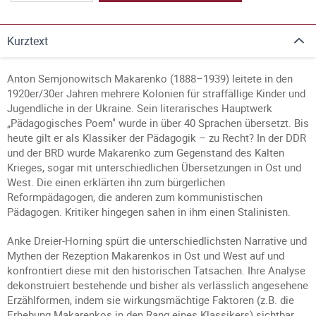
Kurztext
Anton Semjonowitsch Makarenko (1888–1939) leitete in den
1920er/30er Jahren mehrere Kolonien für straffällige Kinder und
Jugendliche in der Ukraine. Sein literarisches Hauptwerk
„Pädagogisches Poem" wurde in über 40 Sprachen übersetzt. Bis
heute gilt er als Klassiker der Pädagogik – zu Recht? In der DDR
und der BRD wurde Makarenko zum Gegenstand des Kalten
Krieges, sogar mit unterschiedlichen Übersetzungen in Ost und
West. Die einen erklärten ihn zum bürgerlichen
Reformpädagogen, die anderen zum kommunistischen
Pädagogen. Kritiker hingegen sahen in ihm einen Stalinisten.
Anke Dreier-Horning spürt die unterschiedlichsten Narrative und
Mythen der Rezeption Makarenkos in Ost und West auf und
konfrontiert diese mit den historischen Tatsachen. Ihre Analyse
dekonstruiert bestehende und bisher als verlässlich angesehene
Erzählformen, indem sie wirkungsmächtige Faktoren (z.B. die
Erhebung Makarenkos in den Rang eines Klassikers) sichtbar