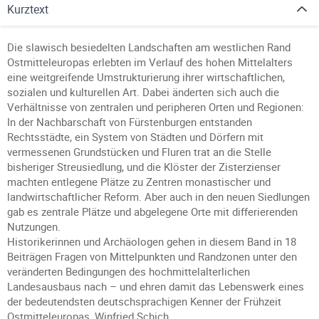
Kurztext
Die slawisch besiedelten Landschaften am westlichen Rand
Ostmitteleuropas erlebten im Verlauf des hohen Mittelalters
eine weitgreifende Umstrukturierung ihrer wirtschaftlichen,
sozialen und kulturellen Art. Dabei änderten sich auch die
Verhältnisse von zentralen und peripheren Orten und Regionen:
In der Nachbarschaft von Fürstenburgen entstanden
Rechtsstädte, ein System von Städten und Dörfern mit
vermessenen Grundstücken und Fluren trat an die Stelle
bisheriger Streusiedlung, und die Klöster der Zisterzienser
machten entlegene Plätze zu Zentren monastischer und
landwirtschaftlicher Reform. Aber auch in den neuen Siedlungen
gab es zentrale Plätze und abgelegene Orte mit differierenden
Nutzungen.
Historikerinnen und Archäologen gehen in diesem Band in 18
Beiträgen Fragen von Mittelpunkten und Randzonen unter den
veränderten Bedingungen des hochmittelalterlichen
Landesausbaus nach – und ehren damit das Lebenswerk eines
der bedeutendsten deutschsprachigen Kenner der Frühzeit
Ostmitteleuropas, Winfried Schich.