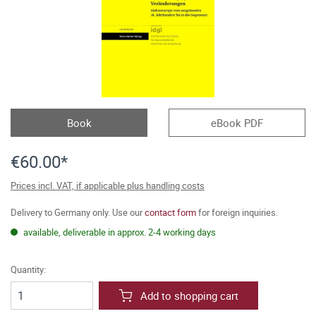
Book
eBook PDF
€60.00*
Prices incl. VAT, if applicable plus handling costs
Delivery to Germany only. Use our
contact form
for foreign inquiries.
available, deliverable in approx. 2-4 working days
Quantity:
Add to shopping cart