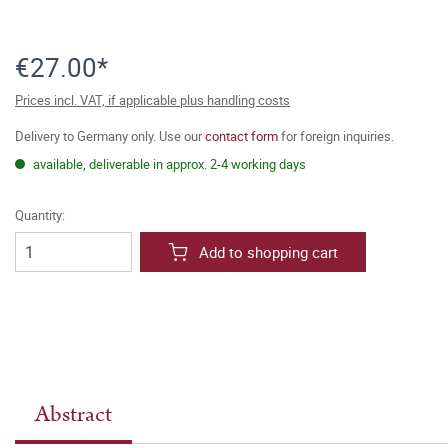
€27.00*
Prices incl. VAT, if applicable plus handling costs
Delivery to Germany only. Use our
contact form
for foreign inquiries.
available, deliverable in approx. 2-4 working days
Quantity:
Add to shopping cart
Abstract