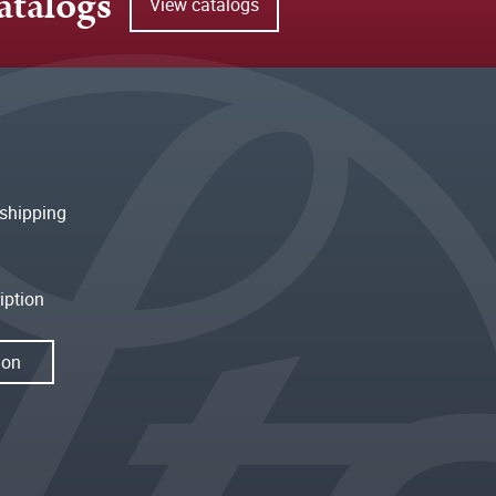
atalogs
View catalogs
shipping
iption
ion