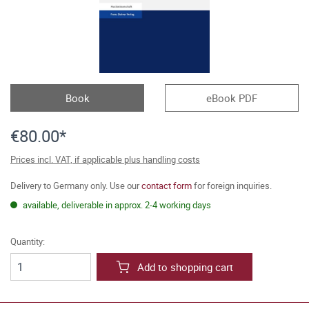
Book
eBook PDF
€80.00*
Prices incl. VAT, if applicable plus handling costs
Delivery to Germany only. Use our
contact form
for foreign inquiries.
available, deliverable in approx. 2-4 working days
Quantity:
Add to shopping cart